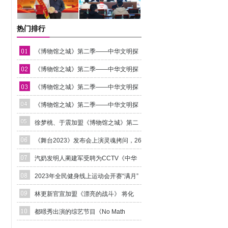
热门排行
《博物馆之城》第二季——中华文明探
源季热播中 单霁翔带队探寻千年酒文明
《博物馆之城》第二季——中华文明探
源季热播中 单霁翔带队探寻温州千年商港
《博物馆之城》第二季——中华文明探
源季热播中 单霁翔带队溯源中医文化
《博物馆之城》第二季——中华文明探
源季热播中 单霁翔带队“溯源”中国传统生
徐梦桃、于震加盟《博物馆之城》第二
态文化
季——中华文明探源季 体验耕作溯源农耕
《舞台2023》发布会上演灵魂拷问，26
文明
组舞台歌手齐亮相
汽奶发明人蔺建军受聘为CCTV《中华
母亲》系列活动名誉主席
2023年全民健身线上运动会开赛“满月”
230万人参赛，曝光量破11亿
林更新官宣加盟《漂亮的战斗》 将化
身“飞行勇士”勇斗“烦恼兽”
都暻秀出演的综艺节目《No Math