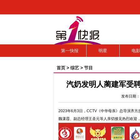
第一快报
明星
电
首页
>
综艺
>
节目
汽奶发明人蔺建军受聘
发布日期：
2023年6月3日，CCTV《中华母亲》总导演
魏潇霞、副总经理王圣元等人亲切接见热烈欢迎