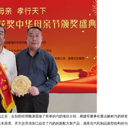
地之后，企划部经理魏潇霞做了简单的汽奶项目介绍，蔺建军董事长重点解析汽奶研发
基本原理。齐方忠导演亲口品尝了汽奶的新配方新产品，感受含汽乳制品新型饮料的与